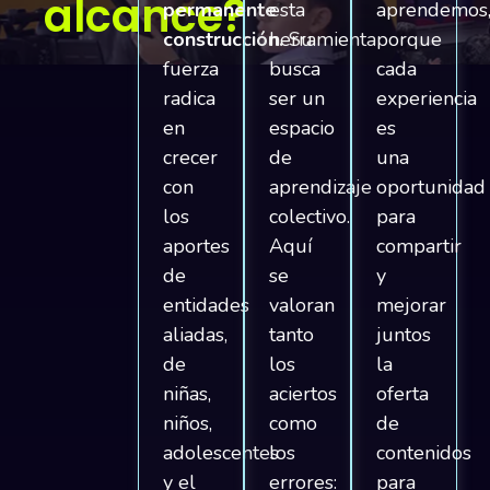
alcance?
permanente
esta
aprendemos
construcción.
herramienta
Su
porque
fuerza
busca
cada
radica
ser un
experiencia
en
espacio
es
crecer
de
una
con
aprendizaje
oportunidad
los
colectivo.
para
aportes
Aquí
compartir
de
se
y
entidades
valoran
mejorar
aliadas,
tanto
juntos
de
los
la
niñas,
aciertos
oferta
niños,
como
de
adolescentes
los
contenidos
y el
errores:
para