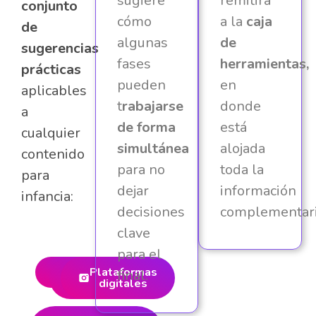
sugiere
remitirá
conjunto
cómo
a la
caja
de
algunas
de
sugerencias
fases
herramientas,
prácticas
pueden
en
aplicables
t
rabajarse
donde
a
de forma
está
cualquier
simultánea
alojada
contenido
para no
toda la
para
dejar
información
infancia:
decisiones
complementari
clave
para el
Televisión
Cine
Radio y
Plataformas
final.
podcast
digitales