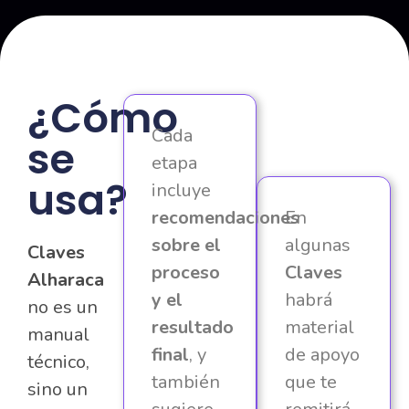
¿Cómo
Cada
se
etapa
usa?
incluye
recomendaciones
En
sobre el
algunas
Claves
proceso
Claves
Alharaca
y el
habrá
no es un
resultado
material
manual
final
, y
de apoyo
técnico,
también
que te
sino un