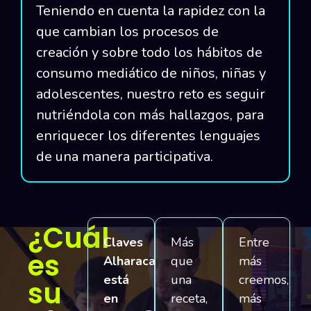
Teniendo en cuenta la rapidez con la
que cambian los procesos de
creación y sobre todo los hábitos de
consumo mediático de niños, niñas y
adolescentes, nuestro reto es seguir
nutriéndola con más hallazgos, para
enriquecer los diferentes lenguajes
de una manera participativa.
¿Cuál
Claves
Más
Entre
es
Alharaca
que
más
está
una
creemos,
su
en
receta,
más