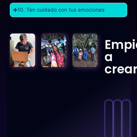
10. Ten cuidado con tus emociones
Empi
a
crea
El
pr
y