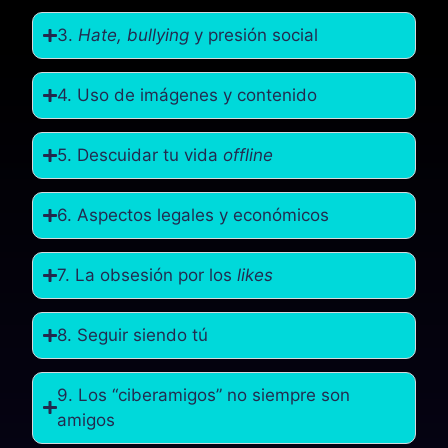
3.
Hate, bullying
y presión social
4. Uso de imágenes y contenido
5. Descuidar tu vida
offline
6. Aspectos legales y económicos
7. La obsesión por los
likes
8. Seguir siendo tú
9. Los “ciberamigos” no siempre son
amigos