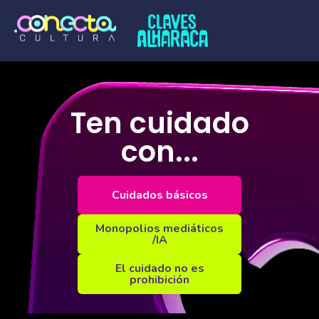
Ten cuidado
con...
Cuidados básicos
Monopolios mediáticos
/IA
El cuidado no es
prohibición