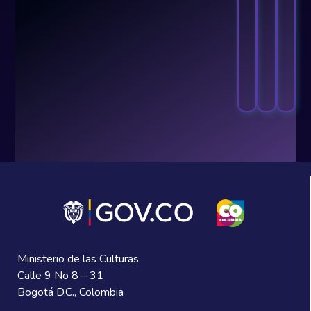
las
Por
et
dond
de
inicia
cr
Ministerio de las Culturas
Calle 9 No 8 – 31
Bogotá D.C., Colombia