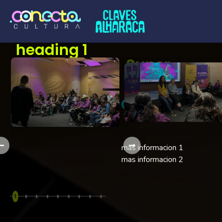
heading 1
Super
Toña
Colaborador
mas informacion 1
mas informacion 2
1